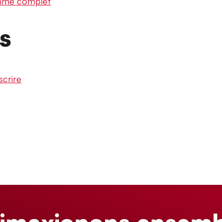
ramme complet
ns
scrire