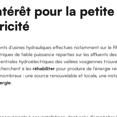
térêt pour la petite
icité
s d’usines hydrauliques effectués notamment sur le R
triques de faible puissance réparties sur les affluents de
centrales hydroélectriques des vallées vosgiennes trouve
 cherchent à les
réhabiliter
pour produire de l’énergie r
t nombreux : une source renouvelable et locale, une inst
ergie
.
 inconvénients à ces installations, dont celui d'empêche