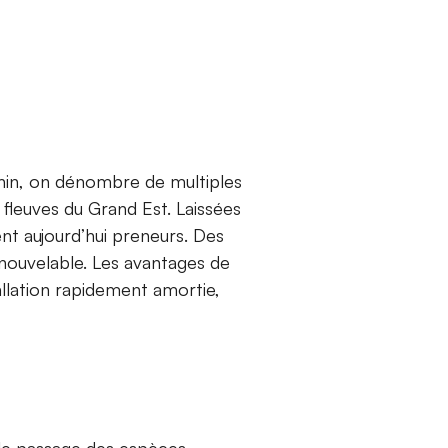
hin, on dénombre de multiples
s fleuves du Grand Est. Laissées
nt aujourd’hui preneurs. Des
enouvelable. Les avantages de
allation rapidement amortie,
r le passage des espèces