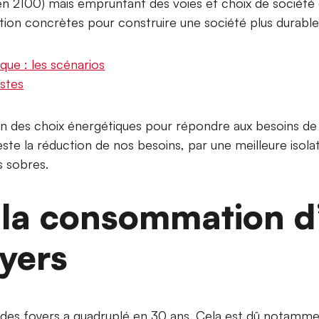
 en 2100) mais empruntant des voies et choix de société d
ction concrètes pour construire une société plus durable
que : les scénarios
stes
on des choix énergétiques pour répondre aux besoins d
ste la réduction de nos besoins, par une meilleure isol
s sobres.
 la consommation d
oyers
 des foyers a quadruplé en 30 ans. Cela est dû notamm