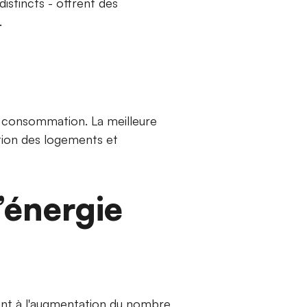
istincts - offrent des
.
e consommation. La meilleure
ation des logements et
’énergie
ent à l'augmentation du nombre