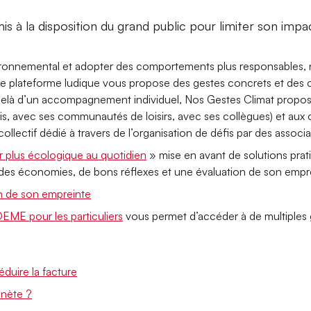
mis à la disposition du grand public pour limiter son impa
ironnemental et adopter des comportements plus responsables, n
te plateforme ludique vous propose des gestes concrets et des c
elà d’un accompagnement individuel, Nos Gestes Climat propose 
is, avec ses communautés de loisirs, avec ses collègues) et aux or
llectif dédié à travers de l’organisation de défis par des associa
plus écologique au quotidien
» mise en avant de solutions prati
 : des économies, de bons réflexes et une évaluation de son empr
on de son empreinte
ADEME pour les particuliers
vous permet d’accéder à de multiples g
duire la facture
nète ?