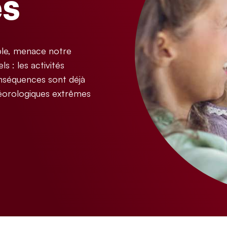
es
ible, menace notre
s : les activités
onséquences sont déjà
téorologiques extrêmes