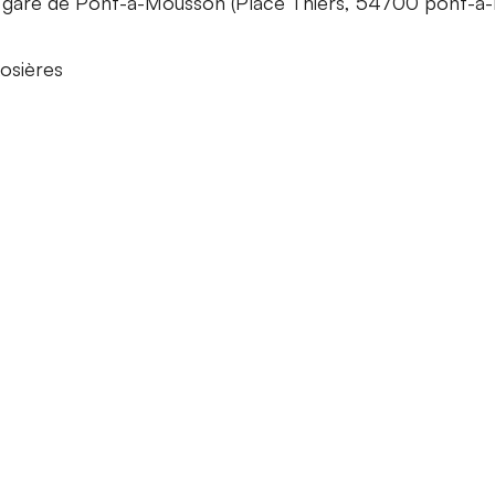
a gare de Pont-à-Mousson (Place Thiers, 54700 pont-à
osières