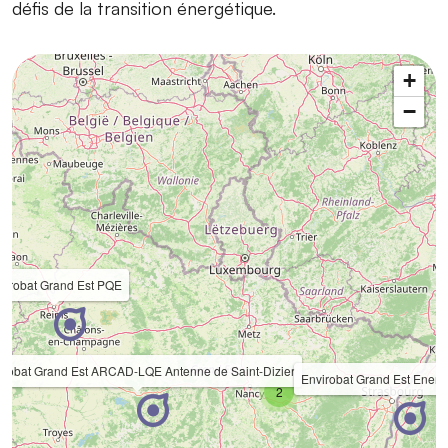
défis de la transition énergétique.
+
−
virobat Grand Est PQE
irobat Grand Est ARCAD-LQE Antenne de Saint-Dizier
Envirobat Grand Est Energi
2