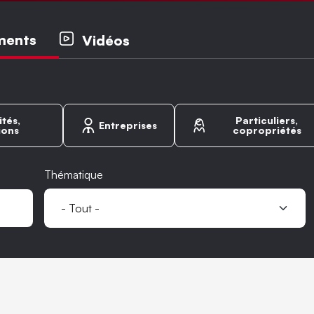
ipaux
ments
Vidéos
ités,
Particuliers,
Entreprises
ions
copropriétés
Thématique