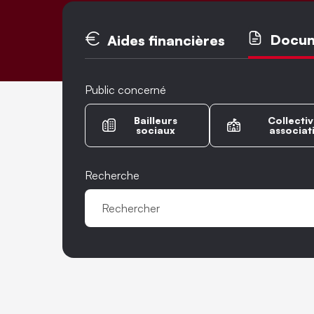
Onglets princ
Docu
Aides financières
Public concerné
Bailleurs
Collectiv
sociaux
associat
Recherche