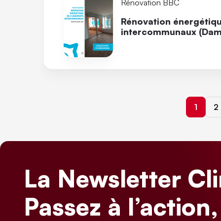
Rénovation BBC
Rénovation énergétiq
intercommunaux (Damvi
Page c
P
1
2
La Newsletter Cl
Passez à l’action,