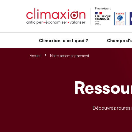
Aller au contenu principal
Climaxion, c'est quoi ?
Champs d'a
Accueil
Notre accompagnement
Ressour
Découvrez toutes n