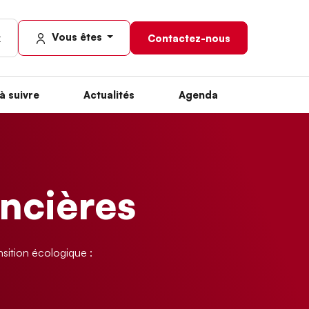
Vous êtes
Contactez-nous
à suivre
Actualités
Agenda
ancières
sition écologique :