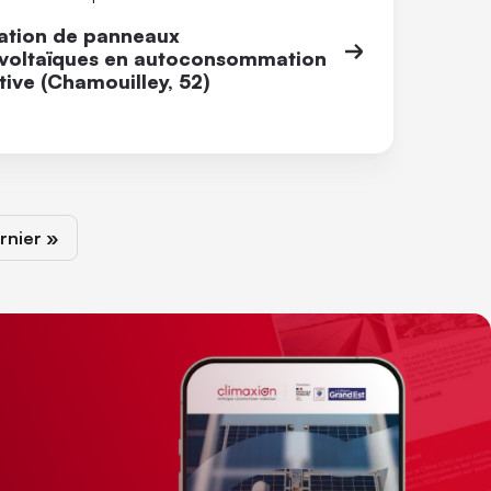
lation de panneaux
voltaïques en autoconsommation
tive (Chamouilley, 52)
vante
rnière page
rnier »