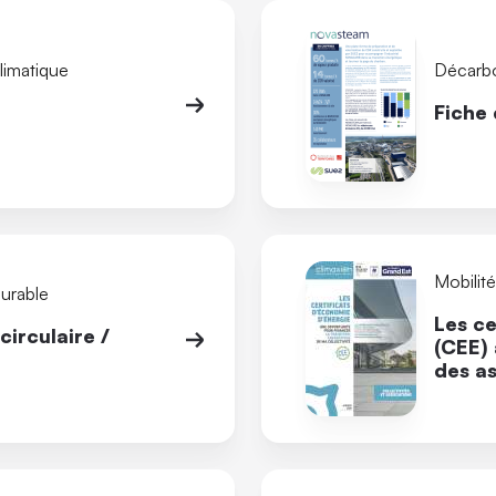
limatique
Décarb
Fiche
Mobilit
durable
Les ce
irculaire /
(CEE) 
des as