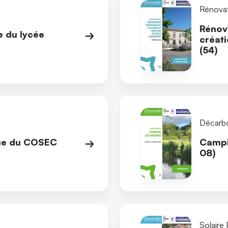
Rénova
Rénova
e du lycée
créat
(54)
Décarb
que du COSEC
Campi
08)
Solaire