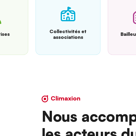
Collectivités et
ises
Baille
associations
Climaxion
Nous accomp
les acteurs d