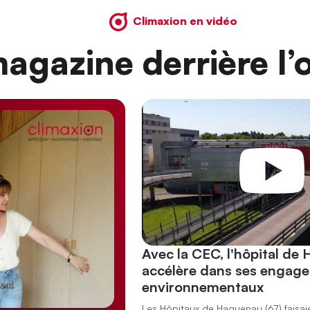
Climaxion en vidéo
agazine derrière l’o
Avec la CEC, l'hôpital de
accélère dans ses engag
environnementaux
Les Hôpitaux de Haguenau (67) faisai