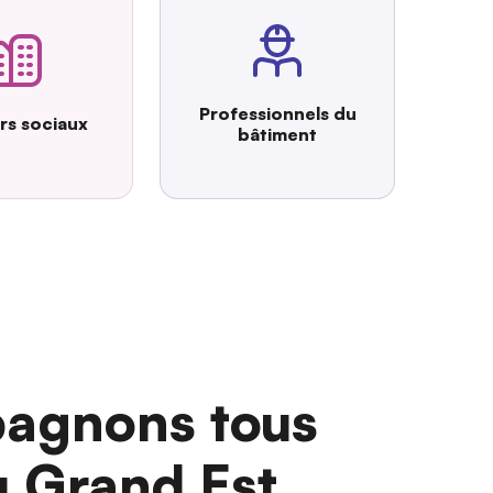
Professionnels du
urs sociaux
bâtiment
agnons tous
u Grand Est