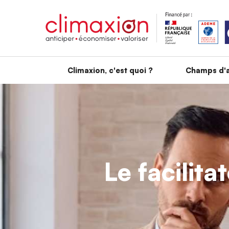
Aller au contenu principal
Climaxion, c'est quoi ?
Champs d'a
Le facilita