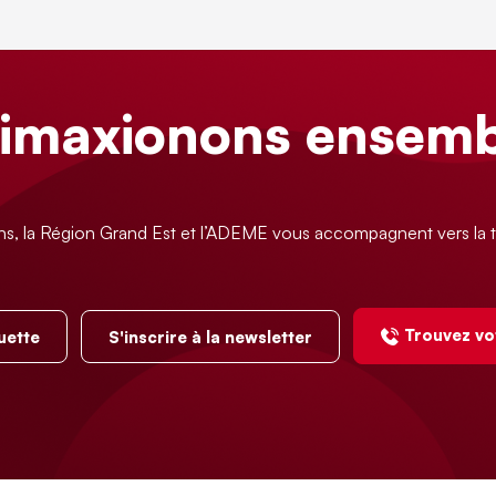
limaxionons ensemb
ns, la Région Grand Est et l’ADEME vous accompagnent vers la t
Trouvez vo
uette
S'inscrire à la newsletter