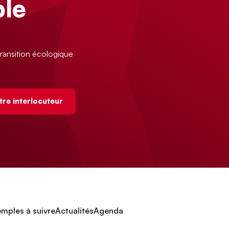
le
ransition écologique
tre interlocuteur
mples à suivre
Actualités
Agenda