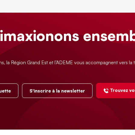
limaxionons ensemb
ns, la Région Grand Est et l’ADEME vous accompagnent vers la t
Trouvez vo
uette
S'inscrire à la newsletter