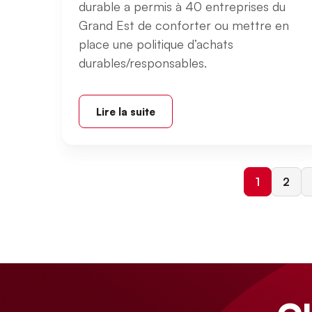
durable a permis à 40 entreprises du
Grand Est de conforter ou mettre en
place une politique d’achats
durables/responsables.
Lire la suite
Page cour
Page
1
2