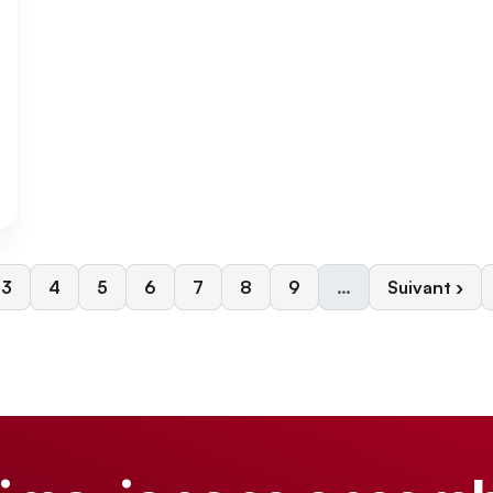
ante
Page
Page
Page
Page
Page
Page
Page
Page suivan
3
4
5
6
7
8
9
…
Suivant ›